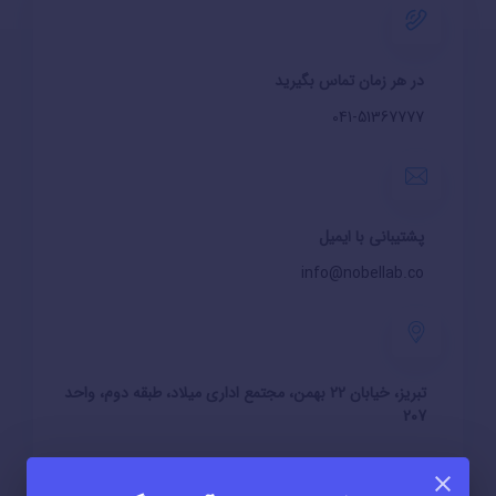
در هر زمان تماس بگیرید
041-51367777
پشتیبانی با ایمیل
info@nobellab.co
تبریز، خیابان 22 بهمن، مجتمع اداری میلاد، طبقه دوم، واحد
207